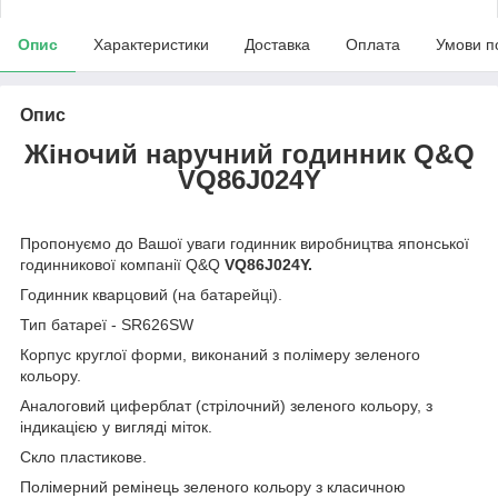
Опис
Характеристики
Доставка
Оплата
Умови п
Опис
Жіночий наручний годинник Q&Q
VQ86J024Y
Пропонуємо до Вашої уваги годинник виробництва японської
годинникової компанії Q&Q
VQ86J024Y
.
Годинник кварцовий (на батарейці).
Тип батареї - SR626SW
Корпус круглої форми, виконаний з полімеру зеленого
кольору.
Аналоговий циферблат (стрілочний) зеленого кольору, з
індикацією у вигляді міток.
Скло пластикове.
Полімерний ремінець зеленого кольору з класичною