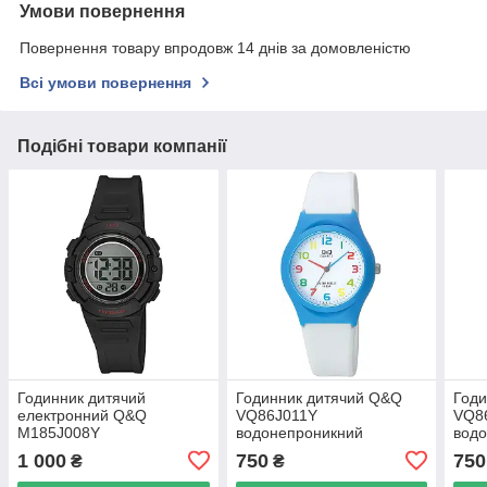
Умови повернення
Повернення товару впродовж 14 днів за домовленістю
Всі умови повернення
Подібні товари компанії
Годинник дитячий
Годинник дитячий Q&Q
Годи
електронний Q&Q
VQ86J011Y
VQ8
M185J008Y
водонепроникний
вод
водонепроникний
1 000
750
750
₴
₴