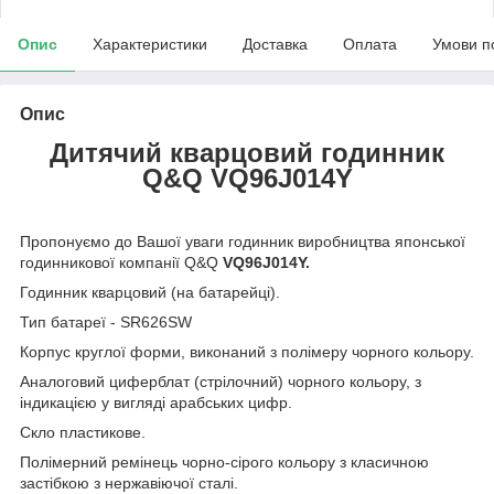
Опис
Характеристики
Доставка
Оплата
Умови п
Опис
Дитячий кварцовий годинник
Q&Q VQ96J014Y
Пропонуємо до Вашої уваги годинник виробництва японської
годинникової компанії Q&Q
VQ96J014Y
.
Годинник кварцовий (на батарейці).
Тип батареї - SR626SW
Корпус круглої форми, виконаний з полімеру чорного кольору.
Аналоговий циферблат (стрілочний) чорного кольору, з
індикацією у вигляді арабських цифр.
Скло пластикове.
Полімерний ремінець чорно-сірого кольору з класичною
застібкою з нержавіючої сталі.