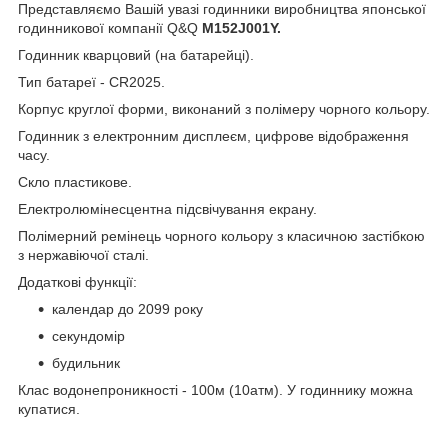
Представляємо Вашій увазі годинники виробництва японської
годинникової компанії Q&Q
M152J001Y.
Годинник кварцовий (на батарейці).
Тип батареї - CR2025.
Корпус круглої форми, виконаний з полімеру чорного кольору.
Годинник з електронним дисплеєм, цифрове відображення
часу.
Скло пластикове.
Електролюмінесцентна підсвічування екрану.
Полімерний ремінець чорного кольору з класичною застібкою
з нержавіючої сталі.
Додаткові функції:
календар до 2099 року
секундомір
будильник
Клас водонепроникності - 100м (10атм). У годиннику можна
купатися.