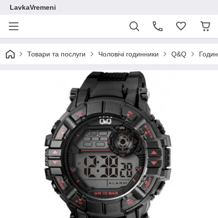
LavkaVremeni
Товари та послуги
Чоловічі годинники
Q&Q
Годин