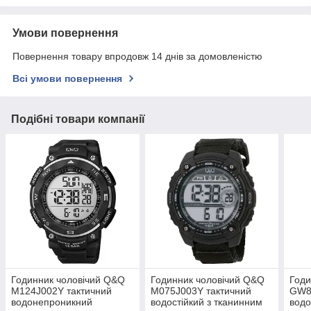
Умови повернення
Повернення товару впродовж 14 днів за домовленістю
Всі умови повернення
Подібні товари компанії
Годинник чоловічий Q&Q
Годинник чоловічий Q&Q
Годи
M124J002Y тактичний
M075J003Y тактичний
GW8
водонепроникний
водостійкий з тканинним
водо