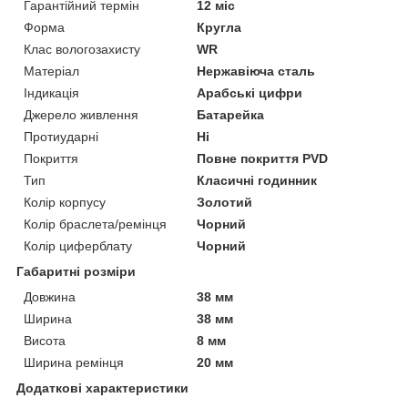
Гарантійний термін
12 міс
Форма
Кругла
Клас вологозахисту
WR
Матеріал
Нержавіюча сталь
Індикація
Арабські цифри
Джерело живлення
Батарейка
Протиударні
Ні
Покриття
Повне покриття PVD
Тип
Класичні годинник
Колір корпусу
Золотий
Колір браслета/ремінця
Чорний
Колір циферблату
Чорний
Габаритні розміри
Довжина
38 мм
Ширина
38 мм
Висота
8 мм
Ширина ремінця
20 мм
Додаткові характеристики