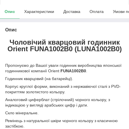
Опис
Характеристики
Доставка
Оплата
Умови п
Опис
Чоловічий кварцовий годинник
Orient FUNA1002B0 (LUNA1002B0)
Пропонуємо до Вашої уваги годинник виробництва японської
годинникової компанії Orient
FUNA1002B0
.
Годинник кварцовий (на батарейці).
Корпус круглої форми, виконаний з нержавіючої сталі з PVD-
покриттям золотистого кольору.
Аналоговий циферблат (стрілочний) чорного кольору, з
індикацією у вигляді арабських цифр і дати.
Скло мінеральне.
Ремінець з натуральної шкіри чорного кольору з класичною
застібкою.