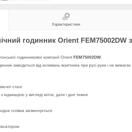
Характеристики
ічний годинник Orient FEM75002DW 
онської годинникової компанії Orient
FEM75002DW
.
нник заводиться від коливань маятника при русі руки і не вимагає 
іючої сталі.
індикацією у вигляді міток, дати і дня тижня.
одна голівка загвинчується.
фіксатором.