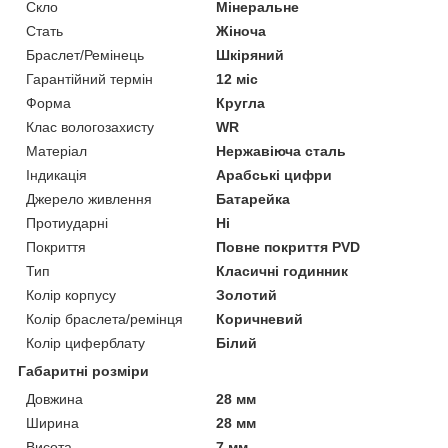
Скло
Мінеральне
Стать
Жіноча
Браслет/Ремінець
Шкіряний
Гарантійний термін
12 міс
Форма
Кругла
Клас вологозахисту
WR
Матеріал
Нержавіюча сталь
Індикація
Арабські цифри
Джерело живлення
Батарейка
Протиударні
Ні
Покриття
Повне покриття PVD
Тип
Класичні годинник
Колір корпусу
Золотий
Колір браслета/ремінця
Коричневий
Колір циферблату
Білий
Габаритні розміри
Довжина
28 мм
Ширина
28 мм
Висота
7 мм