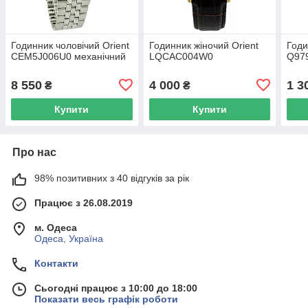
Годинник чоловічий Orient
Годинник жіночий Orient
Годи
CEM5J006U0 механічний
LQCAC004W0
Q97
8 550
4 000
1 3
₴
₴
Купити
Купити
Про нас
98% позитивних з 40 відгуків за рік
Працює з 26.08.2019
м. Одеса
Одеса, Україна
Контакти
Сьогодні працює з 10:00 до 18:00
Показати весь графік роботи