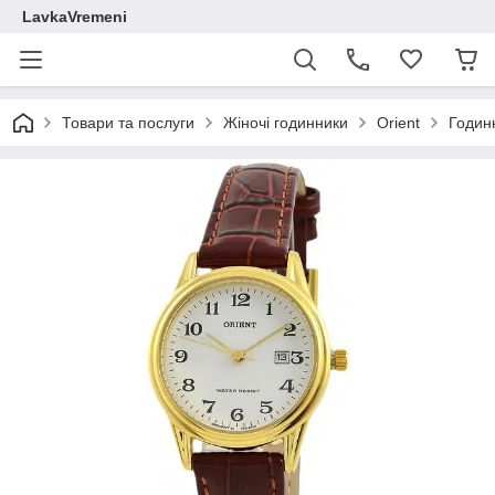
LavkaVremeni
Товари та послуги
Жіночі годинники
Orient
Годин