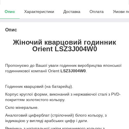
Опис
Характеристики
Доставка
Оплата
Умови п
Опис
Жіночий кварцовий годинник
Orient
LSZ3J004W0
Пропонуємо до Вашої уваги годинник виробрицтва японської
годинникової компанії Orient
LSZ3J004W0
.
Годинник кварцовий (на батарейці).
Корпус круглої форми, виконаний з нержавіючої сталі з PVD-
покриттям золотистого кольору.
Скло мінеральне.
Аналоговий циферблат (стрілочний) білого кольору, з
індикацією у вигляді арабських цифр і дати.
Ремінець з натуральної шкіри коричневого кольору з