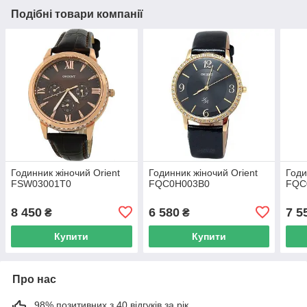
Подібні товари компанії
Годинник жіночий Orient
Годинник жіночий Orient
Годи
FSW03001T0
FQC0H003B0
FQC
8 450
6 580
7 5
₴
₴
Купити
Купити
Про нас
98% позитивних з 40 відгуків за рік