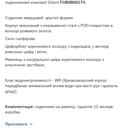
годинникової компанії Orient
FUB9B001T0.
Годинник кварцовий, круглої форми.
Корпус виконаний з нержавіючої сталі з PVD-покриттям в
кольорі рожевого золота.
Скло сапфірове.
Циферблат коричневого кольору з індикацією у вигляді
римських цифр і міток.
Ремінець з натуральної шкіри коричневого кольору з
класичною застібкою.
Клас водонепроникності - WR (бризкозахисний корпус
передбачає мінімальний вплив води при митті рук і крапель
дощу).
Комплектація:
годинники на ремінці, гарантія 12 місяців,
коробка.
Приховати