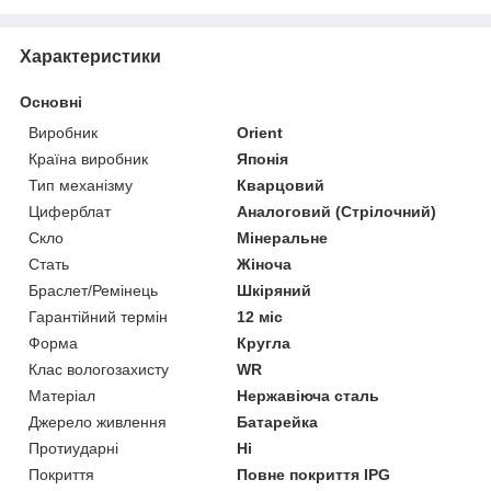
Характеристики
Основні
Виробник
Orient
Країна виробник
Японія
Тип механізму
Кварцовий
Циферблат
Аналоговий (Стрілочний)
Скло
Мінеральне
Стать
Жіноча
Браслет/Ремінець
Шкіряний
Гарантійний термін
12 міс
Форма
Кругла
Клас вологозахисту
WR
Матеріал
Нержавіюча сталь
Джерело живлення
Батарейка
Протиударні
Ні
Покриття
Повне покриття IPG