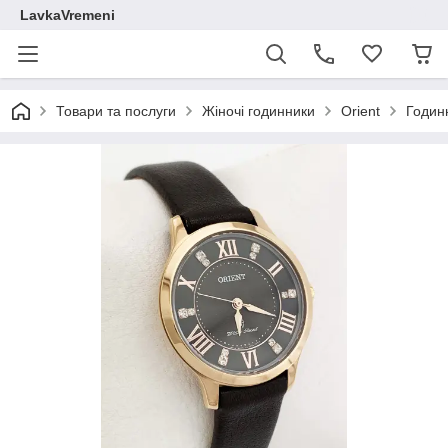
LavkaVremeni
Товари та послуги
Жіночі годинники
Orient
Годин