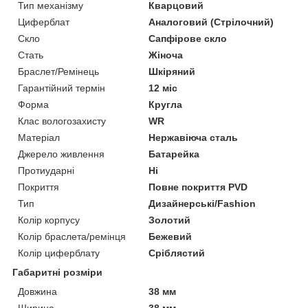
Тип механізму
Кварцовий
Циферблат
Аналоговий (Стрілочний)
Скло
Сапфірове скло
Стать
Жіноча
Браслет/Ремінець
Шкіряний
Гарантійний термін
12 міс
Форма
Кругла
Клас вологозахисту
WR
Матеріал
Нержавіюча сталь
Джерело живлення
Батарейка
Протиударні
Ні
Покриття
Повне покриття PVD
Тип
Дизайнерські/Fashion
Колір корпусу
Золотий
Колір браслета/ремінця
Бежевий
Колір циферблату
Сріблястий
Габаритні розміри
Довжина
38 мм
Ширина
38 мм