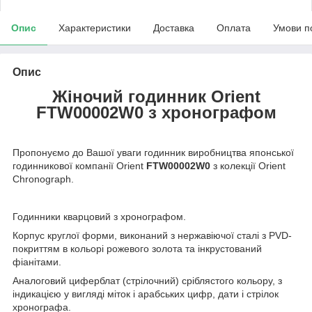
Опис
Характеристики
Доставка
Оплата
Умови п
Опис
Жіночий годинник Orient
FTW00002W0 з хронографом
Пропонуємо до Вашої уваги годинник виробництва японської
годинникової компанії Orient
FTW00002W0
з колекції Orient
Chronograph.
Годинники кварцовий з хронографом.
Корпус круглої форми, виконаний з нержавіючої сталі з PVD-
покриттям в кольорі рожевого золота та інкрустований
фіанітами.
Аналоговий циферблат (стрілочний) сріблястого кольору, з
індикацією у вигляді міток і арабських цифр, дати і стрілок
хронографа.