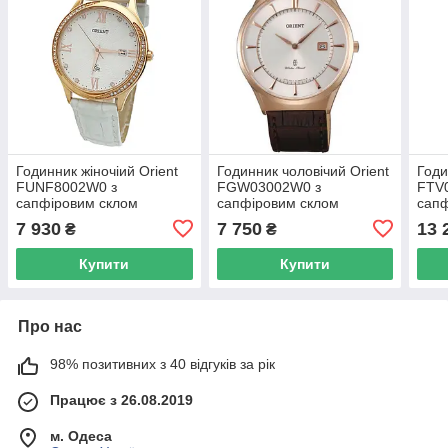
Годинник жіночіий Orient
Годинник чоловічий Orient
Годи
FUNF8002W0 з
FGW03002W0 з
FTV
сапфіровим склом
сапфіровим склом
сапф
7 930
7 750
13 
₴
₴
Купити
Купити
Про нас
98% позитивних з 40 відгуків за рік
Працює з 26.08.2019
м. Одеса