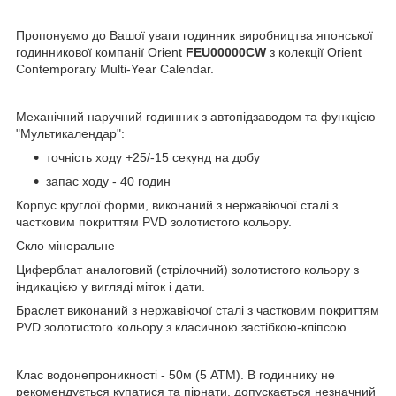
Пропонуємо до Вашої уваги годинник виробництва японської
годинникової компанії Orient
FEU00000CW
з колекції Orient
Contemporary Multi-Year Calendar.
Механічний наручний годинник з автопідзаводом та функцією
"Мультикалендар":
точність ходу +25/-15 секунд на добу
запас ходу - 40 годин
Корпус круглої форми, виконаний з нержавіючої сталі з
частковим покриттям PVD золотистого кольору.
Скло мінеральне
Циферблат аналоговий (стрілочний) золотистого кольору з
індикацією у вигляді міток і дати.
Браслет виконаний з нержавіючої сталі з частковим покриттям
PVD золотистого кольору з класичною застібкою-кліпсою.
Клас водонепроникності - 50м (5 АТМ). В годиннику не
рекомендується купатися та пірнати, допускається незначний