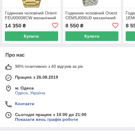
Годинник чоловічий Orient
Годинник чоловічий Orient
Годи
FEU00008CW механічний
CEM5J006U0 механічний
1EM
14 350
8 550
8 5
₴
₴
Купити
Купити
Про нас
98% позитивних з 40 відгуків за рік
Працює з 26.08.2019
м. Одеса
Одеса, Україна
Контакти
Сьогодні працює з 10:00 до 21:00
Показати весь графік роботи