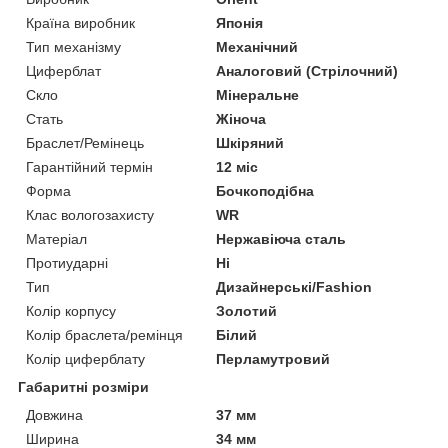
Країна виробник
Японія
Тип механізму
Механічний
Циферблат
Аналоговий (Стрілочний)
Скло
Мінеральне
Стать
Жіноча
Браслет/Ремінець
Шкіряний
Гарантійний термін
12 міс
Форма
Бочкоподібна
Клас вологозахисту
WR
Матеріал
Нержавіюча сталь
Протиударні
Ні
Тип
Дизайнерські/Fashion
Колір корпусу
Золотий
Колір браслета/ремінця
Білий
Колір циферблату
Перламутровий
Габаритні розміри
Довжина
37 мм
Ширина
34 мм