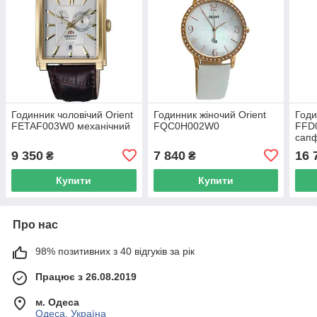
Годинник чоловічий Orient
Годинник жіночий Orient
Годи
FETAF003W0 механічний
FQC0H002W0
FFD0
сапф
9 350
7 840
16 
₴
₴
Купити
Купити
Про нас
98% позитивних з 40 відгуків за рік
Працює з 26.08.2019
м. Одеса
Одеса, Україна