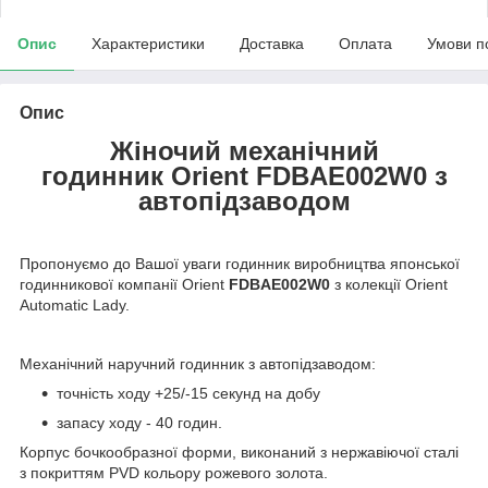
Опис
Характеристики
Доставка
Оплата
Умови п
Опис
Жіночий механічний
годинник Orient FDBAE002W0 з
автопідзаводом
Пропонуємо до Вашої уваги годинник виробництва японської
годинникової компанії Orient
FDBAE002W0
з колекції Orient
Automatic Lady.
Механічний наручний годинник з автопідзаводом:
точність ходу +25/-15 секунд на добу
запасу ходу - 40 годин.
Корпус бочкообразної форми, виконаний з нержавіючої сталі
з покриттям PVD кольору рожевого золота.