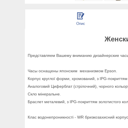
Опис
Женски
Представляем Вашему вниманию дизайнерские часы
Часы оснащены японским механизмом Epson.
Корпус круглої форми, хромований, з IPG-покриттям 
Аналоговий Циферблат (стрілочний), чорного кольору,
Скло мінеральне.
Браслет металевий, з IPG-покриттям золотистого кол
Клас водонепроникності - WR бризкозахисний корпус,