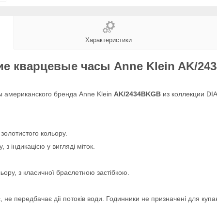
Характеристики
е кварцевые часы Anne Klein AK/2
 американского бренда Anne Klein
AK/2434BKGB
из коллекции D
золотистого кольору.
 з індикацією у вигляді міток.
ьору, з класичної браслетною застібкою.
 не передбачає дії потоків води. Годинники не призначені для купа