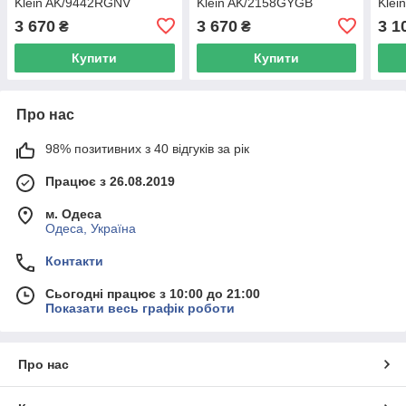
Klein AK/9442RGNV
Klein AK/2158GYGB
Klei
3 670
3 670
3 1
₴
₴
Купити
Купити
Про нас
98% позитивних з 40 відгуків за рік
Працює з 26.08.2019
м. Одеса
Одеса, Україна
Контакти
Сьогодні працює з 10:00 до 21:00
Показати весь графік роботи
Про нас