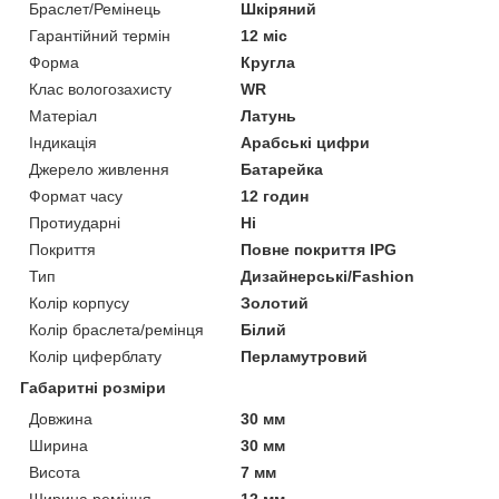
Браслет/Ремінець
Шкіряний
Гарантійний термін
12 міс
Форма
Кругла
Клас вологозахисту
WR
Матеріал
Латунь
Індикація
Арабські цифри
Джерело живлення
Батарейка
Формат часу
12 годин
Протиударні
Ні
Покриття
Повне покриття IPG
Тип
Дизайнерські/Fashion
Колір корпусу
Золотий
Колір браслета/ремінця
Білий
Колір циферблату
Перламутровий
Габаритні розміри
Довжина
30 мм
Ширина
30 мм
Висота
7 мм
Ширина ремінця
12 мм