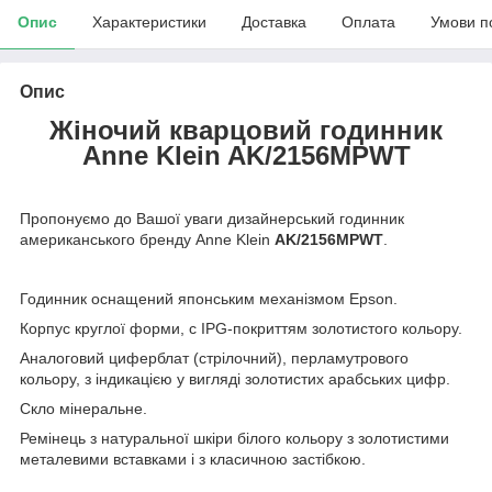
Опис
Характеристики
Доставка
Оплата
Умови п
Опис
Жіночий кварцовий годинник
Anne Klein AK/2156MPWT
Пропонуємо до Вашої уваги дизайнерський годинник
американського бренду Anne Klein
AK/2156MPWT
.
Годинник оснащений японським механізмом Epson.
Корпус круглої форми, c IPG-покриттям золотистого кольору.
Аналоговий циферблат (стрілочний), перламутрового
кольору, з індикацією у вигляді золотистих арабських цифр.
Скло мінеральне.
Ремінець з натуральної шкіри білого кольору з золотистими
металевими вставками і з класичною застібкою.