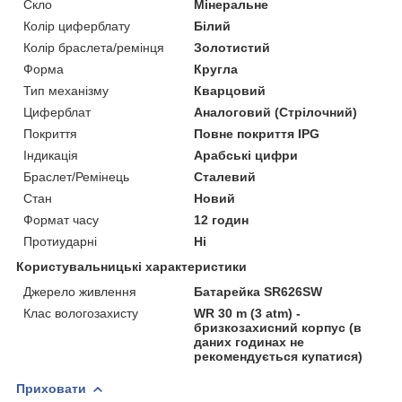
Скло
Мінеральне
Колір циферблату
Білий
Колір браслета/ремінця
Золотистий
Форма
Кругла
Тип механізму
Кварцовий
Циферблат
Аналоговий (Стрілочний)
Покриття
Повне покриття IPG
Індикація
Арабські цифри
Браслет/Ремінець
Сталевий
Стан
Новий
Формат часу
12 годин
Протиударні
Ні
Користувальницькі характеристики
Джерело живлення
Батарейка SR626SW
Клас вологозахисту
WR 30 m (3 atm) -
бризкозахисний корпус (в
даних годинах не
рекомендується купатися)
Приховати