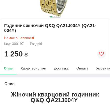
Годинник жіночий Q&Q QA21J004Y (QA21-
004Y)
Немає в наявності
Код: 300197
Роздріб
1 250
₴
Опис
Характеристики
Доставка
Оплата
Умови п
Опис
Жіночий кварцовий годинник
Q&Q QA21J004Y