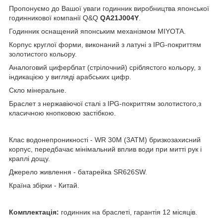
Пропонуємо до Вашої уваги годинник виробництва японської
годинникової компанії Q&Q
QA21J004Y
.
Годинник оснащений японським механізмом MIYOTA.
Корпус круглої форми, виконаний з латуні з IPG-покриттям
золотистого кольору.
Аналоговий циферблат (стрілочний) сріблястого кольору, з
індикацією у вигляді арабських цифр.
Скло мінеральне.
Браслет з нержавіючої сталі з IPG-покриттям золотистого,з
класичною кнопковою застібкою.
Клас водонепроникності - WR 30М (3АТМ) бризкозахисний
корпус, передбачає мінімальний вплив води при митті рук і
краплі дощу.
Джерело живлення - батарейка SR626SW.
Країна збірки - Китай.
Комплектація:
годинник на браслеті, гарантія 12 місяців.