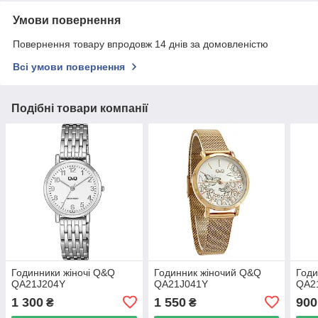
Умови повернення
Повернення товару впродовж 14 днів за домовленістю
Всі умови повернення
Подібні товари компанії
Годинники жіночі Q&Q
Годинник жіночий Q&Q
Годи
QA21J204Y
QA21J041Y
QA2
1 300
1 550
900
₴
₴