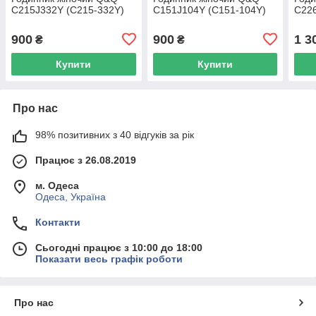
C215J332Y (C215-332Y)
C151J104Y (C151-104Y)
C226
900
900
1 3
₴
₴
Купити
Купити
Про нас
98% позитивних з 40 відгуків за рік
Працює з 26.08.2019
м. Одеса
Одеса, Україна
Контакти
Сьогодні працює з 10:00 до 18:00
Показати весь графік роботи
Про нас