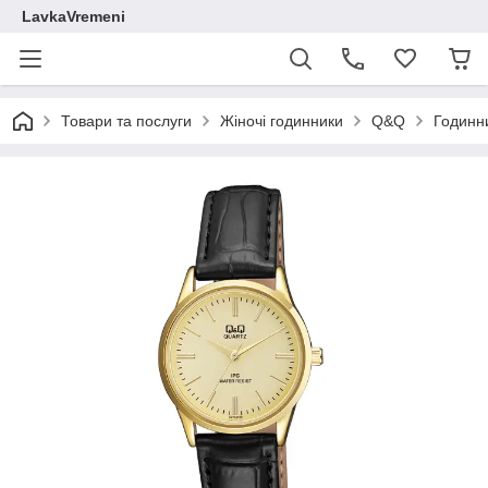
LavkaVremeni
Товари та послуги
Жіночі годинники
Q&Q
Годинн