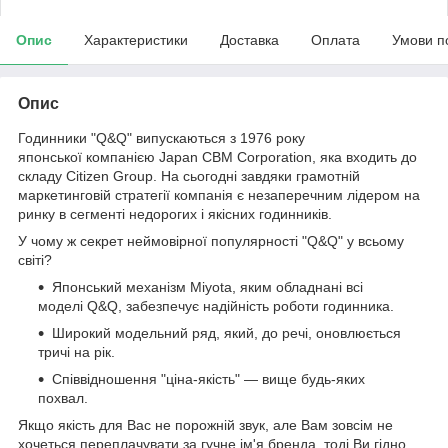
Опис
Характеристики
Доставка
Оплата
Умови п
Опис
Годинники "Q&Q" випускаються з 1976 року
японської компанією Japan CBM Corporation, яка входить до
складу Citizen Group. На сьогодні завдяки грамотній
маркетинговій стратегії компанія є незаперечним лідером на
ринку в сегменті недорогих і якісних годинників.
У чому ж секрет неймовірної популярності "Q&Q" у всьому
світі?
Японський механізм Miyota, яким обладнані всі
моделі Q&Q, забезпечує надійність роботи годинника.
Широкий модельний ряд, який, до речі, оновлюється
тричі на рік.
Співвідношення "ціна-якість" — вище будь-яких
похвал.
Якщо якість для Вас не порожній звук, але Вам зовсім не
хочеться переплачувати за гучне ім'я бренда, тоді Ви гідно