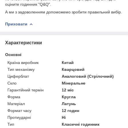
оціните годинник "Q&Q".
А ми з задоволенням допоможемо зробити правильний вибір.
Приховати
Характеристики
Основні
Країна виробник
Китай
Тип механізму
Кварцовий
Циферблат
Аналоговий (Стрілочний)
Скло
Мінеральне
Гарантійний термін
12 міс
Форма
Кругла
Матеріал
Латунь
Формат часу
12 годин
Протиударні
Ні
Тип
Класичні годинник