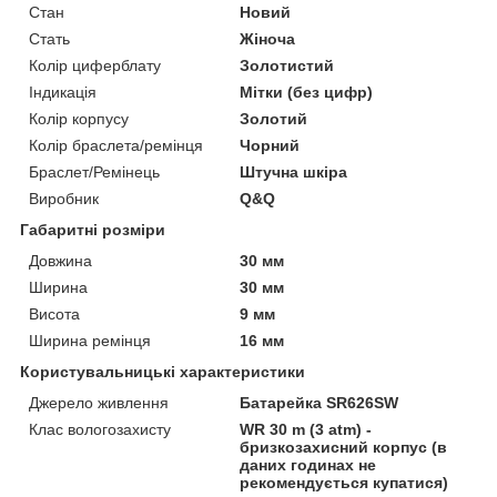
Стан
Новий
Стать
Жіноча
Колір циферблату
Золотистий
Індикація
Мітки (без цифр)
Колір корпусу
Золотий
Колір браслета/ремінця
Чорний
Браслет/Ремінець
Штучна шкіра
Виробник
Q&Q
Габаритні розміри
Довжина
30 мм
Ширина
30 мм
Висота
9 мм
Ширина ремінця
16 мм
Користувальницькі характеристики
Джерело живлення
Батарейка SR626SW
Клас вологозахисту
WR 30 m (3 atm) -
бризкозахисний корпус (в
даних годинах не
рекомендується купатися)