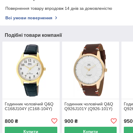
Повернення товару впродовж 14 днів за домовленістю
Всі умови повернення
Подібні товари компанії
Годинник чоловічий Q&Q
Годинник чоловічий Q&Q
Годи
C168J104Y (C168-104Y)
Q926J101Y (Q926-101Y)
Q92
800
900
950
₴
₴
Купити
Купити