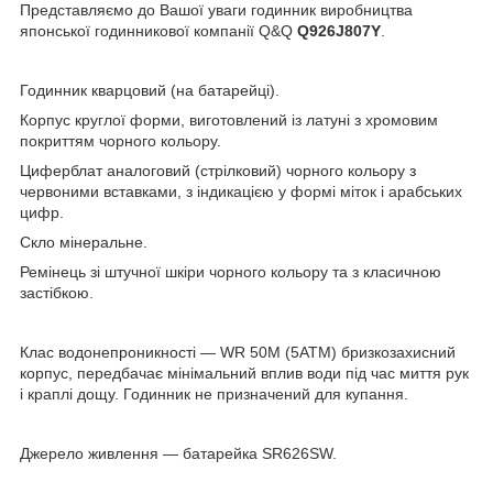
Представляємо до Вашої уваги годинник виробництва
японської годинникової компанії Q&Q
Q926J807Y
.
Годинник кварцовий (на батарейці).
Корпус круглої форми, виготовлений із латуні з хромовим
покриттям чорного кольору.
Циферблат аналоговий (стрілковий) чорного кольору з
червоними вставками, з індикацією у формі міток і арабських
цифр.
Скло мінеральне.
Ремінець зі штучної шкіри чорного кольору та з класичною
застібкою.
Клас водонепроникності — WR 50М (5АТМ) бризкозахисний
корпус, передбачає мінімальний вплив води під час миття рук
і краплі дощу. Годинник не призначений для купання.
Джерело живлення — батарейка SR626SW.