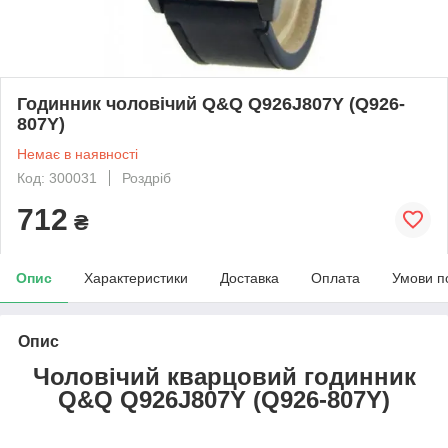
Годинник чоловічий Q&Q Q926J807Y (Q926-
807Y)
Немає в наявності
Код: 300031
Роздріб
712
₴
Опис
Характеристики
Доставка
Оплата
Умови п
Опис
Чоловічий кварцовий годинник
Q&Q Q926J807Y (Q926-807Y)