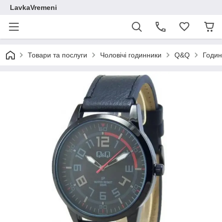
LavkaVremeni
Товари та послуги
Чоловічі годинники
Q&Q
Годин