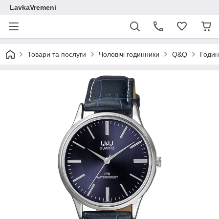
LavkaVremeni
Товари та послуги
Чоловічі годинники
Q&Q
Годин