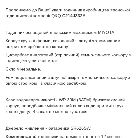
Пропонуємо до Вашої уваги годинник виробництва японської
годинникової компанії Q&Q
C214J332Y
.
Годинник оснащений японським механізмом MIYOTA.
Корпус круглої форми, виконаний з латуні з хромованим
покриттям сріблястого кольору.
Циферблат аналоговий (стрілочний) темно-синього кольору з
індикацією у вигляді міток.
Скло мінеральне.
Ремінець виконаний з штучної шкіри темно-синього кольору з
білою строчкою і з класичною застібкою.
Клас водонепроникності - WR 30М (3АТМ) бризкозахисний
корпус, передбачає мінімальний вплив води при митті рук і
краплі дощу. В часах не можна купатися.
Джерело живлення - батарейка SR626SW.
Комплектація:
годинники на ремінці, гарантія 12 місяців.