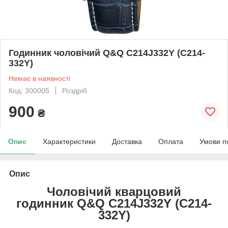
Годинник чоловічий Q&Q C214J332Y (C214-
332Y)
Немає в наявності
Код: 300005
Роздріб
900
₴
Опис
Характеристики
Доставка
Оплата
Умови п
Опис
Чоловічий кварцовий
годинник Q&Q C214J332Y (C214-
332Y)