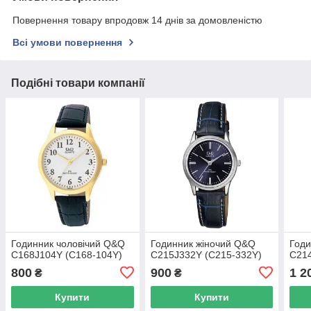
Повернення товару впродовж 14 днів за домовленістю
Всі умови повернення
Подібні товари компанії
Годинник чоловічий Q&Q
Годинник жіночий Q&Q
Годи
C168J104Y (C168-104Y)
C215J332Y (C215-332Y)
C21
800
900
1 2
₴
₴
Купити
Купити