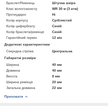
Браслет/Ремінець
Штучна шкіра
Клас вологозахисту
WR 30 м (3 атм)
Протиударні
Ні
Колір корпусу
Сріблястий
Колір циферблату
Синій
Колір браслета/ремінця
Синій
Гарантійний термін
12 міс
Додаткові характеристики
Секундна стрілка
Центральна
Габаритні розміри
Ширина
40 мм
Довжина
40 мм
Висота
8 мм
Ширина ремінця
20 мм
Загальна довжина
22 мм
Приховати